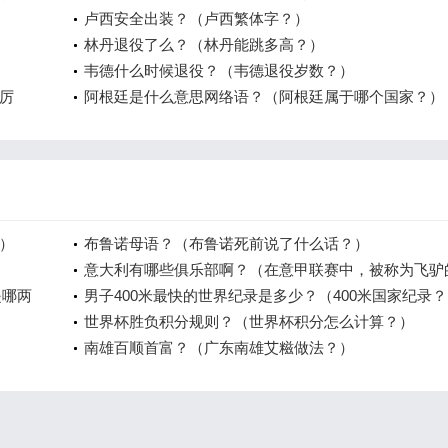
糊”引质疑
卢西安全出装？（卢西繁体字？）
林丹退役了么？（林丹能跳多高？）
韦德什么时候退役？（韦德退役岁数？）
厉
阿根廷是什么意思网络语？（阿根廷属于哪个国家？）
）
布鲁诺母语？（布鲁诺死前说了什么话？）
意大利有哪些俱乐部啊？（在意甲联赛中，被称为飞驴
是哪两
球俱乐部叫什么？）
男子400米最快的世界纪录是多少？（400米国家纪录
）
世界杯胜负积分规则？（世界杯积分怎么计算？）
南雄百顺首富？（广东南雄艾糍做法？）