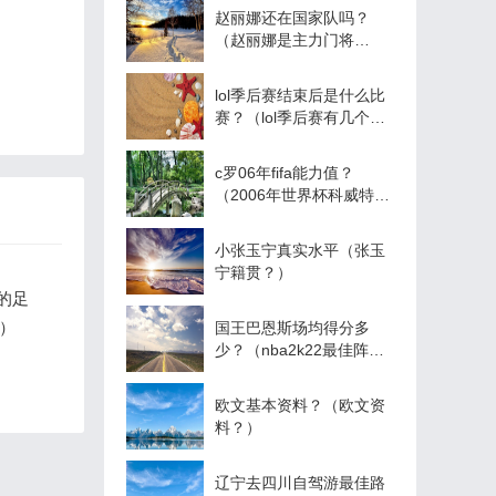
赵丽娜还在国家队吗？
（赵丽娜是主力门将
吗？）
lol季后赛结束后是什么比
赛？（lol季后赛有几个名
额？）
c罗06年fifa能力值？
（2006年世界杯科威特进
球数？）
小张玉宁真实水平（张玉
宁籍贯？）
的足
？）
国王巴恩斯场均得分多
少？（nba2k22最佳阵
容？）
欧文基本资料？（欧文资
料？）
辽宁去四川自驾游最佳路