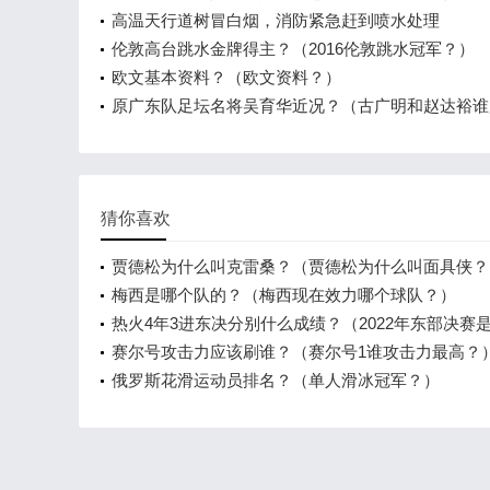
么梗
高温天行道树冒白烟，消防紧急赶到喷水处理
伦敦高台跳水金牌得主？（2016伦敦跳水冠军？）
欧文基本资料？（欧文资料？）
原广东队足坛名将吴育华近况？（古广明和赵达裕谁
害？）
猜你喜欢
贾德松为什么叫克雷桑？（贾德松为什么叫面具侠？
梅西是哪个队的？（梅西现在效力哪个球队？）
热火4年3进东决分别什么成绩？（2022年东部决赛
个队？）
赛尔号攻击力应该刷谁？（赛尔号1谁攻击力最高？
俄罗斯花滑运动员排名？（单人滑冰冠军？）