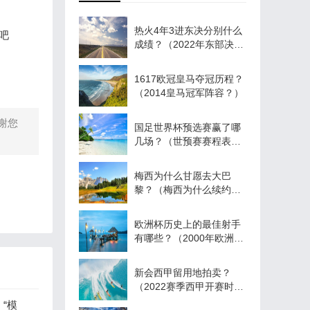
热火4年3进东决分别什么
吧
成绩？（2022年东部决赛
是哪两个队？）
1617欧冠皇马夺冠历程？
（2014皇马冠军阵容？）
谢您
国足世界杯预选赛赢了哪
几场？（世预赛赛程表全
部？）
梅西为什么甘愿去大巴
黎？（梅西为什么续约大
巴黎与内马尔？）
欧洲杯历史上的最佳射手
有哪些？（2000年欧洲杯
最佳阵容？）
新会西甲留用地拍卖？
（2022赛季西甲开赛时
间？）
“模