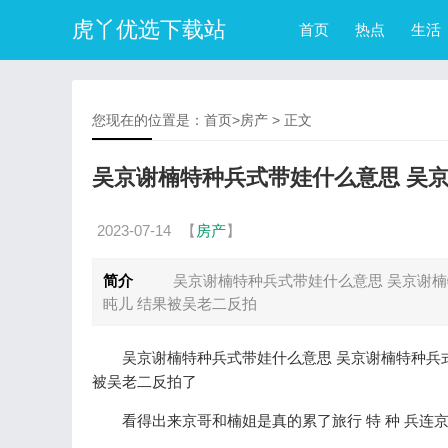
虎丫优选下载站
首页
热点
生活
您现在的位置是：
首页
>
房产
> 正文
吴京谢楠特种兵式带娃什么意思 吴
2023-07-14
【
房产
】
简介
吴京谢楠特种兵式带娃什么意思 吴京谢楠特
盹儿 结果被吴老二反拍
吴京谢楠特种兵式带娃什么意思 吴京谢楠特种兵式
被吴老二反拍了
看得出来京哥和楠姐是真的累了旅行 特 种 兵连